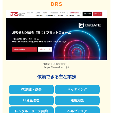
DRS
引用元：DRS公式サイト
https://www.drs.co.jp/
依頼できる主な業務
PC調達・処分
キッティング
IT資産管理
運用支援
レンタル・リース契約
ヘルプデスク