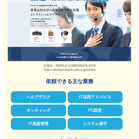
引用元：RIPPLE CORPORATE SITE
https://ithelper.ripple-call.co.jp/online
依頼できる主な業務
ヘルプデスク
IT活用アドバイス
キッティング
PC設定
IT資産管理
システム保守