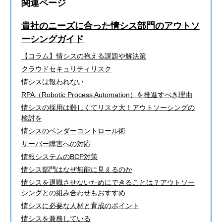
関連ページ
貴社のニーズに合った情シス部門のアウトソ
ーシングガイド
【コラム】情シスの抱える課題や解決策
クラウドセキュリティリスク
情シスは報われない
RPA（Robotic Process Automation）を推進すべき理由
情シスの採用は難しくてリスク大！アウトソーシングの
検討を
情シスのベンダーコントロール術
サーバー障害への対応
情報システムのBCP対策
情シス部門はなぜ無能に見えるのか
情シスを退職させないためにできることは？アウトソー
シングとの組み合わせもおすすめ
情シスに必要な人材と育成のポイント
情シスを兼務している