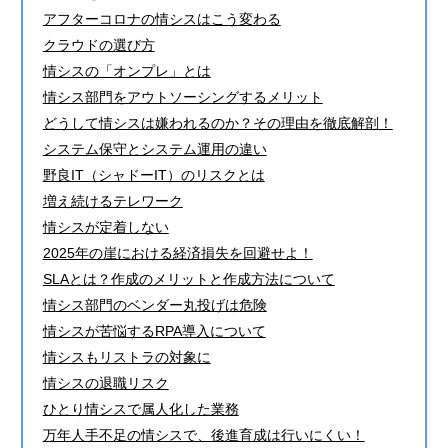
アフターコロナの情シスはこう変わる
クラウドの選び方
情シスの「オンプレ」とは
情シス部門をアウトソーシングするメリット
どうして情シスは嫌われるのか？その理由を徹底解剖！
システム保守とシステム運用の違い
野良IT（シャドーIT）のリスクとは
増え続けるテレワーク
情シスが定着しない
2025年の崖における経済損失を回避せよ！
SLAとは？作成のメリットと作成方法について
情シス部門のベンダー丸投げは危険
情シスが苦悩するRPA導入について
情シスもリストラの対象に
情シスの退職リスク
ひとり情シスで属人化した業務
万年人手不足の情シスで、後進育成は行いにくい！