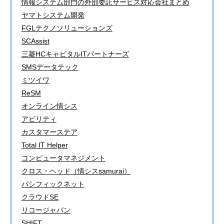
情報システム部門の外部委託サービス対応会社まとめ
ヤマトシステム開発
FGLテクノソリューションズ
SCAssist
三菱HCキャピタルITパートナーズ
SMSデータテック
ミツイワ
ReSM
オンライン情シス
アビリティ
カスタマーステア
Total IT Helper
コンピュータマネジメント
クロス・ヘッド（情シスsamurai）
パシフィックネット
クラウドSE
リコージャパン
SHIFT