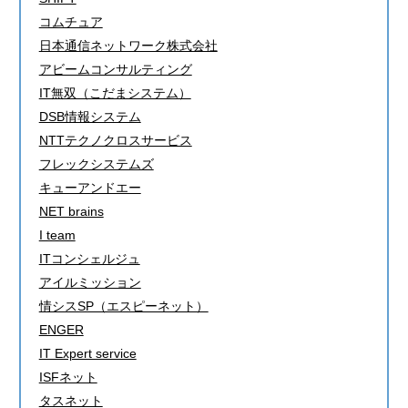
コムチュア
日本通信ネットワーク株式会社
アビームコンサルティング
IT無双（こだまシステム）
DSB情報システム
NTTテクノクロスサービス
フレックシステムズ
キューアンドエー
NET brains
I team
ITコンシェルジュ
アイルミッション
情シスSP（エスピーネット）
ENGER
IT Expert service
ISFネット
タスネット