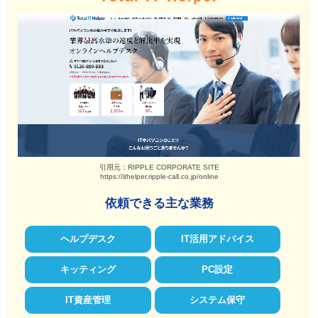
引用元：RIPPLE CORPORATE SITE
https://ithelper.ripple-call.co.jp/online
依頼できる主な業務
ヘルプデスク
IT活用アドバイス
キッティング
PC設定
IT資産管理
システム保守