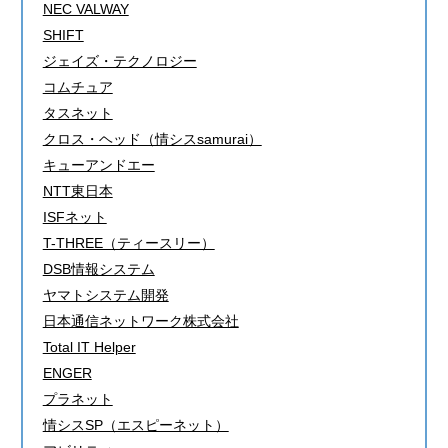
NEC VALWAY
SHIFT
ジェイズ・テクノロジー
コムチュア
タスネット
クロス・ヘッド（情シスsamurai）
キューアンドエー
NTT東日本
ISFネット
T-THREE（ティースリー）
DSB情報システム
ヤマトシステム開発
日本通信ネットワーク株式会社
Total IT Helper
ENGER
プラネット
情シスSP（エスピーネット）