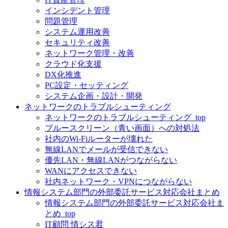
インシデント管理
問題管理
システム運用改善
セキュリティ改善
ネットワーク管理・改善
クラウド化支援
DX化推進
PC設定・セッティング
システム企画・設計・開発
ネットワークのトラブルシューティング
ネットワークのトラブルシューティング_top
ブルースクリーン（青い画面）への対処法
社内のWi-Fiルーターが壊れた
無線LANでメールが受信できない
優先LAN・無線LANがつながらない
WANにアクセスできない
社内ネットワーク・VPNにつながらない
情報システム部門の外部委託サービス対応会社まとめ
情報システム部門の外部委託サービス対応会社ま
とめ_top
IT顧問 情シス君