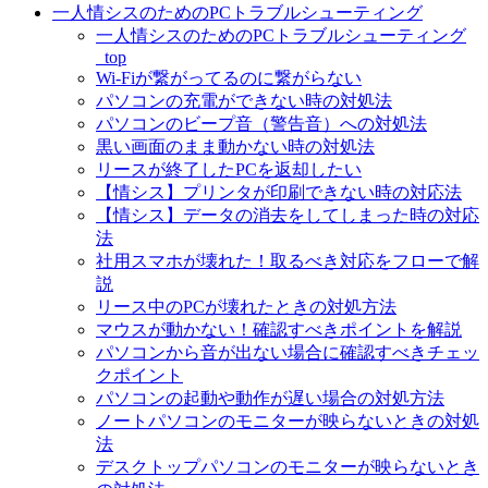
一人情シスのためのPCトラブルシューティング
一人情シスのためのPCトラブルシューティング
_top
Wi-Fiが繋がってるのに繋がらない
パソコンの充電ができない時の対処法
パソコンのビープ音（警告音）への対処法
黒い画面のまま動かない時の対処法
リースが終了したPCを返却したい
【情シス】プリンタが印刷できない時の対応法
【情シス】データの消去をしてしまった時の対応
法
社用スマホが壊れた！取るべき対応をフローで解
説
リース中のPCが壊れたときの対処方法
マウスが動かない！確認すべきポイントを解説
パソコンから音が出ない場合に確認すべきチェッ
クポイント
パソコンの起動や動作が遅い場合の対処方法
ノートパソコンのモニターが映らないときの対処
法
デスクトップパソコンのモニターが映らないとき