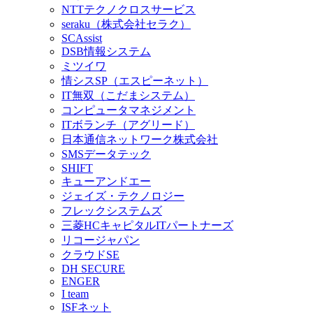
NTTテクノクロスサービス
seraku（株式会社セラク）
SCAssist
DSB情報システム
ミツイワ
情シスSP（エスピーネット）
IT無双（こだまシステム）
コンピュータマネジメント
ITボランチ（アグリード）
日本通信ネットワーク株式会社
SMSデータテック
SHIFT
キューアンドエー
ジェイズ・テクノロジー
フレックシステムズ
三菱HCキャピタルITパートナーズ
リコージャパン
クラウドSE
DH SECURE
ENGER
I team
ISFネット