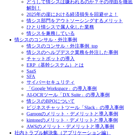
どうして情シスは嫌われるのか？その理由を徹底
解剖！
2025年の崖における経済損失を回避せよ！
情シス部門をアウトソーシングするメリット
ひとり情シスで属人化した業務
情シスを兼務している
情シスのコンサル・外注事例
情シスのコンサル・外注事例_top
情シスのヘルプデスク業務を外注した事例
チャットボットの導入
ERP（基幹システム）とは
SaaS
SFA
サイバーセキュリティ
「Google Workspace」の導入事例
AI-OCRツール「DX Suite」の導入事例
情シスのBPOについて
ビジネスチャットツール「Slack」の導入事例
Garoonのメリット・デメリットと導入事例
kintoneのメリット・デメリットと導入事例
AWSのメリット・デメリットと導入事例
社内トラブル解決集（アプリケーション編）