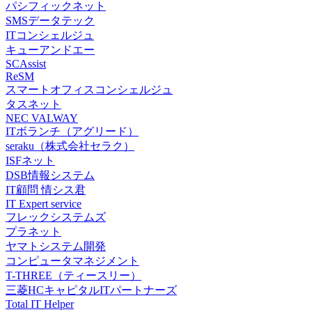
パシフィックネット
SMSデータテック
ITコンシェルジュ
キューアンドエー
SCAssist
ReSM
スマートオフィスコンシェルジュ
タスネット
NEC VALWAY
ITボランチ（アグリード）
seraku（株式会社セラク）
ISFネット
DSB情報システム
IT顧問 情シス君
IT Expert service
フレックシステムズ
プラネット
ヤマトシステム開発
コンピュータマネジメント
T-THREE（ティースリー）
三菱HCキャピタルITパートナーズ
Total IT Helper