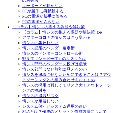
の対処法
キーボードが動かない
PCが勝手に再起動する
PCの電源が勝手に落ちる
PCの電源が入らない
【コラム】情シスの抱える課題や解決策
【コラム】情シスの抱える課題や解決策_top
アフターコロナの情シスはこう変わる
情シスは報われない
情シス必須のベンダー選定術
情シスのベンダーコントロール術
野良IT（シャドーIT）のリスクとは
情シス部門のベンダー丸投げは危険
情シス部門はなぜ無能に見えるのか
情シスを退職させないためにできることは？アウ
トソーシングとの組み合わせもおすすめ
情シスの採用は難しくてリスク大！アウトソーシ
ングの検討を
情シスの退職リスク
情シスが定着しない
システム保守とシステム運用の違い
SLAとは？作成のメリットと作成方法について