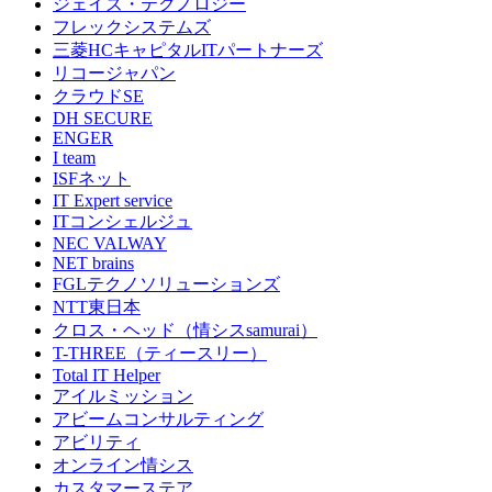
ジェイズ・テクノロジー
フレックシステムズ
三菱HCキャピタルITパートナーズ
リコージャパン
クラウドSE
DH SECURE
ENGER
I team
ISFネット
IT Expert service
ITコンシェルジュ
NEC VALWAY
NET brains
FGLテクノソリューションズ
NTT東日本
クロス・ヘッド（情シスsamurai）
T-THREE（ティースリー）
Total IT Helper
アイルミッション
アビームコンサルティング
アビリティ
オンライン情シス
カスタマーステア