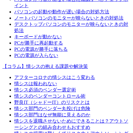
イント
パソコンの起動や動作が遅い場合の対処方法
ノートパソコンのモニターが映らないときの対処法
デスクトップパソコンのモニターが映らないときの対
処法
キーボードが動かない
PCが勝手に再起動する
PCの電源が勝手に落ちる
PCの電源が入らない
【コラム】情シスの抱える課題や解決策
アフターコロナの情シスはこう変わる
情シスは報われない
情シス必須のベンダー選定術
情シスのベンダーコントロール術
野良IT（シャドーIT）のリスクとは
情シス部門のベンダー丸投げは危険
情シス部門はなぜ無能に見えるのか
情シスを退職させないためにできることは？アウトソ
ーシングとの組み合わせもおすすめ