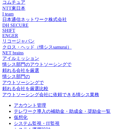
コムチュア
NTT東日本
I team
日本通信ネットワーク株式会社
DH SECURE
SHIFT
ENGER
リコージャパン
クロス・ヘッド（情シスsamurai）
NET brains
アイルミッション
情シス
部門の
アウトソーシング
で
頼れる会社を厳選
情シス
部門の
アウトソーシング
で
頼れる会社を厳選比較
アウトソーシング会社に依頼できる情シス業務
アカウント管理
テレワーク導入の補助金・助成金・奨励金一覧
仮想化
システム監視・IT監視