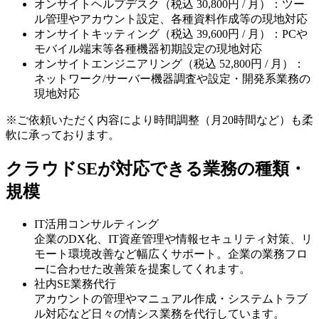
オンサイトヘルプデスク（税込 30,800円 / 月）：ツー
ル管理やアカウント設定、各種資料作成等の現地対応
オンサイトキッティング（税込 39,600円 / 月）：PCや
モバイル端末等各種機器初期設定の現地対応
オンサイトエンジニアリング（税込 52,800円 / 月）：
ネットワーク/サーバー機器調査や設定・開発系業務の
現地対応
※ご依頼いただく内容により時間調整（月20時間など）も柔
軟に承っております。
クラウドSEが対応できる業務の種類・
規模
IT活用コンサルティング
企業のDX化、IT資産管理や情報セキュリティ対策、リ
モート環境改善など幅広くサポート
。企業の業務フロ
ーに合わせた改善策を提案
してくれます。
社内SE業務代行
アカウントの管理やマニュアル作成・システムトラブ
ル対応など
日々の情シス業務を代行
しています。