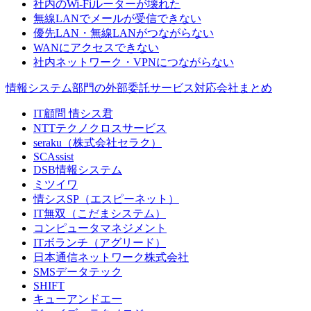
社内のWi-Fiルーターが壊れた
無線LANでメールが受信できない
優先LAN・無線LANがつながらない
WANにアクセスできない
社内ネットワーク・VPNにつながらない
情報システム部門の外部委託サービス対応会社まとめ
IT顧問 情シス君
NTTテクノクロスサービス
seraku（株式会社セラク）
SCAssist
DSB情報システム
ミツイワ
情シスSP（エスピーネット）
IT無双（こだまシステム）
コンピュータマネジメント
ITボランチ（アグリード）
日本通信ネットワーク株式会社
SMSデータテック
SHIFT
キューアンドエー