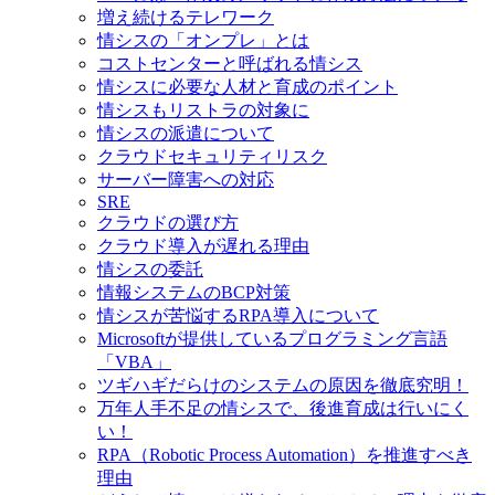
増え続けるテレワーク
情シスの「オンプレ」とは
コストセンターと呼ばれる情シス
情シスに必要な人材と育成のポイント
情シスもリストラの対象に
情シスの派遣について
クラウドセキュリティリスク
サーバー障害への対応
SRE
クラウドの選び方
クラウド導入が遅れる理由
情シスの委託
情報システムのBCP対策
情シスが苦悩するRPA導入について
Microsoftが提供しているプログラミング言語
「VBA」
ツギハギだらけのシステムの原因を徹底究明！
万年人手不足の情シスで、後進育成は行いにく
い！
RPA（Robotic Process Automation）を推進すべき
理由