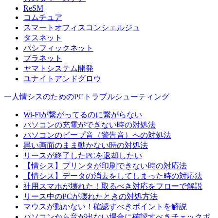
ReSM
コムチュア
スマートオフィスコンシェルジュ
タスネット
パシフィックネット
プラネット
ヤマトシステム開発
ユナイトアンドグロウ
一人情シスのためのPCトラブルシューティング
Wi-Fiが繋がってるのに繋がらない
パソコンの充電ができない時の対処法
パソコンのビープ音（警告音）への対処法
黒い画面のまま動かない時の対処法
リースが終了したPCを返却したい
【情シス】プリンタが印刷できない時の対応法
【情シス】データの消去をしてしまった時の対応法
社用スマホが壊れた！取るべき対応をフローで解説
リース中のPCが壊れたときの対処方法
マウスが動かない！確認すべきポイントを解説
パソコンから音が出ない場合に確認すべきチェックポ