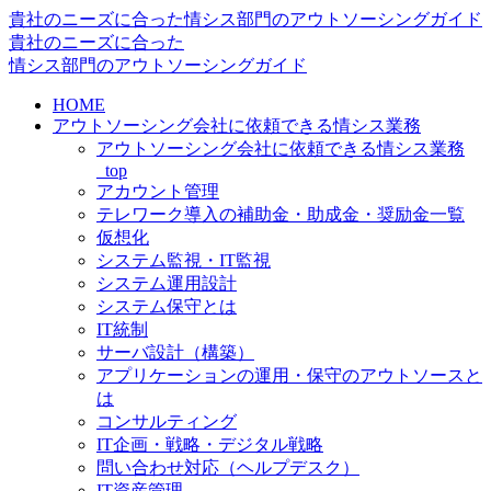
貴社のニーズに合った情シス部門のアウトソーシングガイド
貴社のニーズに合った
情シス
部門の
アウトソーシングガイド
HOME
アウトソーシング会社に依頼できる情シス業務
アウトソーシング会社に依頼できる情シス業務
_top
アカウント管理
テレワーク導入の補助金・助成金・奨励金一覧
仮想化
システム監視・IT監視
システム運用設計
システム保守とは
IT統制
サーバ設計（構築）
アプリケーションの運用・保守のアウトソースと
は
コンサルティング
IT企画・戦略・デジタル戦略
問い合わせ対応（ヘルプデスク）
IT資産管理