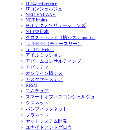
IT Expert service
ITコンシェルジュ
NEC VALWAY
NET brains
FGLテクノソリューションズ
NTT東日本
クロス・ヘッド（情シスsamurai）
T-THREE（ティースリー）
Total IT Helper
アイルミッション
アビームコンサルティング
アビリティ
オンライン情シス
カスタマーステア
ReSM
コムチュア
スマートオフィスコンシェルジュ
タスネット
パシフィックネット
プラネット
ヤマトシステム開発
ユナイトアンドグロウ