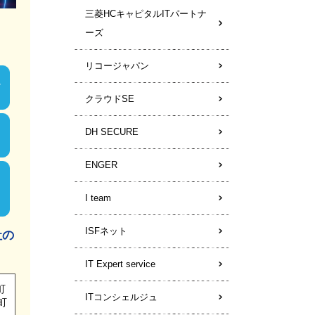
三菱HCキャピタルITパートナ
ーズ
リコージャパン
クラウドSE
DH SECURE
ENGER
I team
ISFネット
社の
IT Expert service
町
ITコンシェルジュ
町