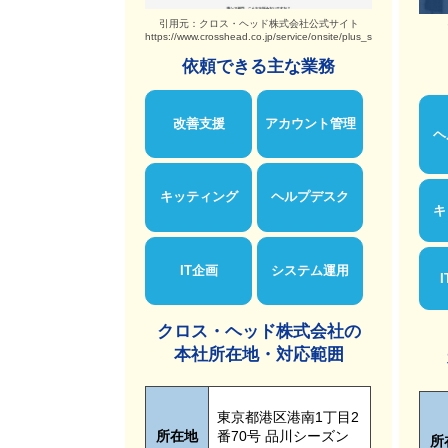
引用元：クロス・ヘッド株式会社公式サイト
https://www.crosshead.co.jp/service/onsite/plus_staff/
依頼できる主な業務
改善支援
アカウント管理
ヘ
キッティング
ヘルプデスク
キ
IT企画
システム運用
クロス・ヘッド株式会社の
本社所在地・対応範囲
東京都港区港南1丁目2
所在地
番70号 品川シーズン
所