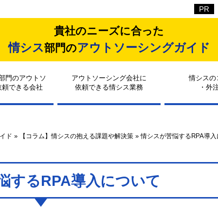
貴社のニーズに合った
情シス
アウトソーシングガイド
部門の
部門のアウトソ
アウトソーシング会社に
情シスの
依頼できる会社
依頼できる情シス業務
・外
イド
»
【コラム】情シスの抱える課題や解決策
»
情シスが苦悩するRPA導
悩するRPA導入について