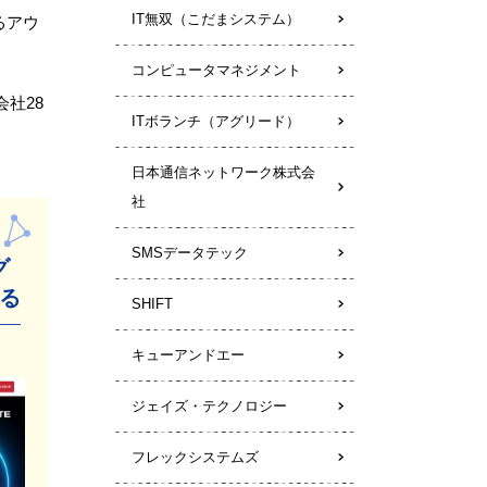
IT無双（こだまシステム）
るアウ
コンピュータマネジメント
社28
ITボランチ（アグリード）
日本通信ネットワーク株式会
社
SMSデータテック
グ
る
SHIFT
キューアンドエー
ジェイズ・テクノロジー
フレックシステムズ