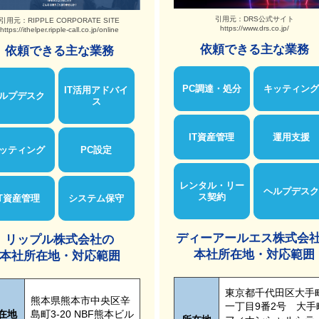
引用元：DRS公式サイト
引用元：RIPPLE CORPORATE SITE
https://www.drs.co.jp/
https://ithelper.ripple-call.co.jp/online
依頼できる主な業務
依頼できる主な業務
PC調達・処分
キッティング
IT活用アドバイ
ルプデスク
ス
IT資産管理
運用支援
ッティング
PC設定
レンタル・リー
ヘルプデスク
ス契約
IT資産管理
システム保守
ディーアールエス株式会
リップル株式会社の
本社所在地・対応範囲
本社所在地・対応範囲
東京都千代田区大手
熊本県熊本市中央区辛
一丁目9番2号 大手
在地
島町3-20 NBF熊本ビル