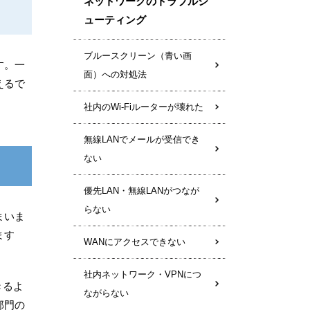
ネットワークのトラブルシ
ューティング
ブルースクリーン（青い画
す。一
面）への対処法
えるで
社内のWi-Fiルーターが壊れた
無線LANでメールが受信でき
ない
優先LAN・無線LANがつなが
らない
まいま
ます
WANにアクセスできない
社内ネットワーク・VPNにつ
きるよ
ながらない
部門の