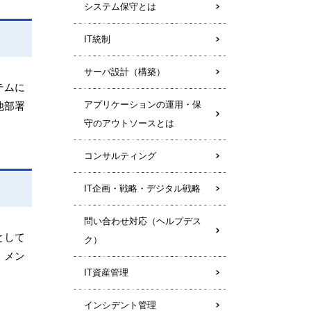
システム保守とは
IT統制
サーバ設計（構築）
テムに
アプリケーションの運用・保
他部署
守のアウトソースとは
コンサルティング
IT企画・戦略・デジタル戦略
問い合わせ対応（ヘルプデス
として
ク）
、メン
IT資産管理
インシデント管理