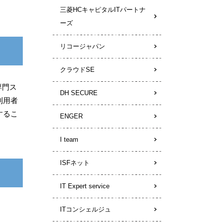
三菱HCキャピタルITパートナ
ーズ
リコージャパン
クラウドSE
専門ス
DH SECURE
利用者
するこ
ENGER
I team
ISFネット
IT Expert service
ITコンシェルジュ