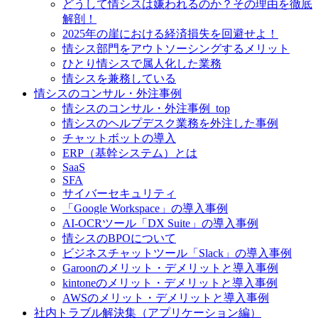
どうして情シスは嫌われるのか？その理由を徹底
解剖！
2025年の崖における経済損失を回避せよ！
情シス部門をアウトソーシングするメリット
ひとり情シスで属人化した業務
情シスを兼務している
情シスのコンサル・外注事例
情シスのコンサル・外注事例_top
情シスのヘルプデスク業務を外注した事例
チャットボットの導入
ERP（基幹システム）とは
SaaS
SFA
サイバーセキュリティ
「Google Workspace」の導入事例
AI-OCRツール「DX Suite」の導入事例
情シスのBPOについて
ビジネスチャットツール「Slack」の導入事例
Garoonのメリット・デメリットと導入事例
kintoneのメリット・デメリットと導入事例
AWSのメリット・デメリットと導入事例
社内トラブル解決集（アプリケーション編）