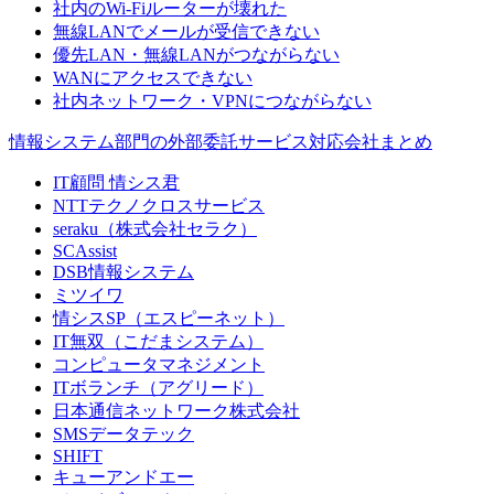
社内のWi-Fiルーターが壊れた
無線LANでメールが受信できない
優先LAN・無線LANがつながらない
WANにアクセスできない
社内ネットワーク・VPNにつながらない
情報システム部門の外部委託サービス対応会社まとめ
IT顧問 情シス君
NTTテクノクロスサービス
seraku（株式会社セラク）
SCAssist
DSB情報システム
ミツイワ
情シスSP（エスピーネット）
IT無双（こだまシステム）
コンピュータマネジメント
ITボランチ（アグリード）
日本通信ネットワーク株式会社
SMSデータテック
SHIFT
キューアンドエー