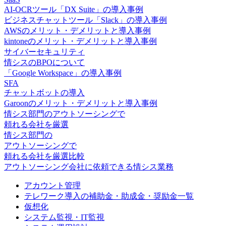
AI-OCRツール「DX Suite」の導入事例
ビジネスチャットツール「Slack」の導入事例
AWSのメリット・デメリットと導入事例
kintoneのメリット・デメリットと導入事例
サイバーセキュリティ
情シスのBPOについて
「Google Workspace」の導入事例
SFA
チャットボットの導入
Garoonのメリット・デメリットと導入事例
情シス
部門の
アウトソーシング
で
頼れる会社を厳選
情シス
部門の
アウトソーシング
で
頼れる会社を厳選比較
アウトソーシング会社に依頼できる情シス業務
アカウント管理
テレワーク導入の補助金・助成金・奨励金一覧
仮想化
システム監視・IT監視