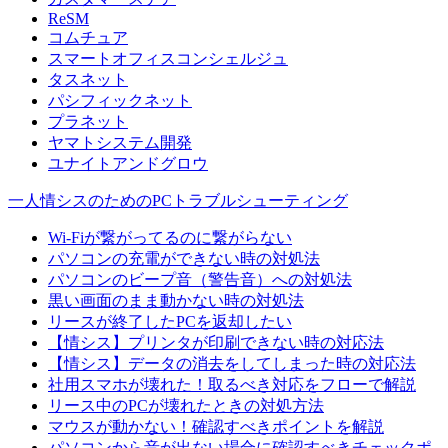
ReSM
コムチュア
スマートオフィスコンシェルジュ
タスネット
パシフィックネット
プラネット
ヤマトシステム開発
ユナイトアンドグロウ
一人情シスのためのPCトラブルシューティング
Wi-Fiが繋がってるのに繋がらない
パソコンの充電ができない時の対処法
パソコンのビープ音（警告音）への対処法
黒い画面のまま動かない時の対処法
リースが終了したPCを返却したい
【情シス】プリンタが印刷できない時の対応法
【情シス】データの消去をしてしまった時の対応法
社用スマホが壊れた！取るべき対応をフローで解説
リース中のPCが壊れたときの対処方法
マウスが動かない！確認すべきポイントを解説
パソコンから音が出ない場合に確認すべきチェックポ