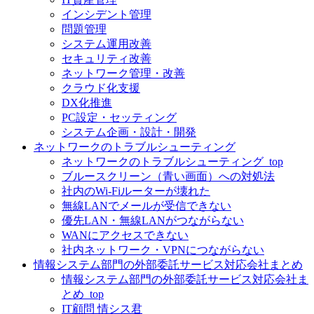
インシデント管理
問題管理
システム運用改善
セキュリティ改善
ネットワーク管理・改善
クラウド化支援
DX化推進
PC設定・セッティング
システム企画・設計・開発
ネットワークのトラブルシューティング
ネットワークのトラブルシューティング_top
ブルースクリーン（青い画面）への対処法
社内のWi-Fiルーターが壊れた
無線LANでメールが受信できない
優先LAN・無線LANがつながらない
WANにアクセスできない
社内ネットワーク・VPNにつながらない
情報システム部門の外部委託サービス対応会社まとめ
情報システム部門の外部委託サービス対応会社ま
とめ_top
IT顧問 情シス君