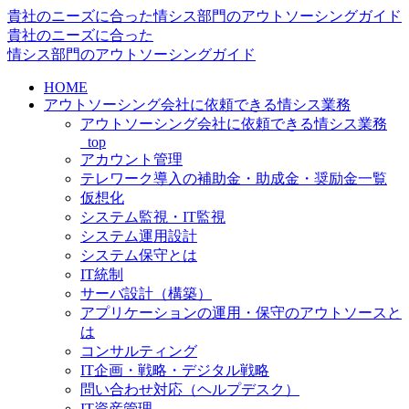
貴社のニーズに合った情シス部門のアウトソーシングガイド
貴社のニーズに合った
情シス
部門の
アウトソーシングガイド
HOME
アウトソーシング会社に依頼できる情シス業務
アウトソーシング会社に依頼できる情シス業務
_top
アカウント管理
テレワーク導入の補助金・助成金・奨励金一覧
仮想化
システム監視・IT監視
システム運用設計
システム保守とは
IT統制
サーバ設計（構築）
アプリケーションの運用・保守のアウトソースと
は
コンサルティング
IT企画・戦略・デジタル戦略
問い合わせ対応（ヘルプデスク）
IT資産管理