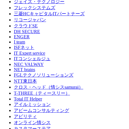
ジェイズ・テクノロジー
フレックシステムズ
三菱HCキャピタルITパートナーズ
リコージャパン
クラウドSE
DH SECURE
ENGER
I team
ISFネット
IT Expert service
ITコンシェルジュ
NEC VALWAY
NET brains
FGLテクノソリューションズ
NTT東日本
クロス・ヘッド（情シスsamurai）
T-THREE（ティースリー）
Total IT Helper
アイルミッション
アビームコンサルティング
アビリティ
オンライン情シス
カスタマーステア