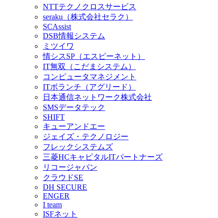
NTTテクノクロスサービス
seraku（株式会社セラク）
SCAssist
DSB情報システム
ミツイワ
情シスSP（エスピーネット）
IT無双（こだまシステム）
コンピュータマネジメント
ITボランチ（アグリード）
日本通信ネットワーク株式会社
SMSデータテック
SHIFT
キューアンドエー
ジェイズ・テクノロジー
フレックシステムズ
三菱HCキャピタルITパートナーズ
リコージャパン
クラウドSE
DH SECURE
ENGER
I team
ISFネット