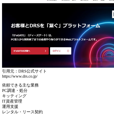
引用元：DRS公式サイト
https://www.drs.co.jp/
依頼できる主な業務
PC調達・処分
キッティング
IT資産管理
運用支援
レンタル・リース契約