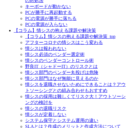
の対処法
キーボードが動かない
PCが勝手に再起動する
PCの電源が勝手に落ちる
PCの電源が入らない
【コラム】情シスの抱える課題や解決策
【コラム】情シスの抱える課題や解決策_top
アフターコロナの情シスはこう変わる
情シスは報われない
情シス必須のベンダー選定術
情シスのベンダーコントロール術
野良IT（シャドーIT）のリスクとは
情シス部門のベンダー丸投げは危険
情シス部門はなぜ無能に見えるのか
情シスを退職させないためにできることは？アウ
トソーシングとの組み合わせもおすすめ
情シスの採用は難しくてリスク大！アウトソーシ
ングの検討を
情シスの退職リスク
情シスが定着しない
システム保守とシステム運用の違い
SLAとは？作成のメリットと作成方法について