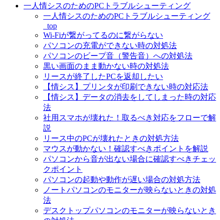
一人情シスのためのPCトラブルシューティング
一人情シスのためのPCトラブルシューティング
_top
Wi-Fiが繋がってるのに繋がらない
パソコンの充電ができない時の対処法
パソコンのビープ音（警告音）への対処法
黒い画面のまま動かない時の対処法
リースが終了したPCを返却したい
【情シス】プリンタが印刷できない時の対応法
【情シス】データの消去をしてしまった時の対応
法
社用スマホが壊れた！取るべき対応をフローで解
説
リース中のPCが壊れたときの対処方法
マウスが動かない！確認すべきポイントを解説
パソコンから音が出ない場合に確認すべきチェッ
クポイント
パソコンの起動や動作が遅い場合の対処方法
ノートパソコンのモニターが映らないときの対処
法
デスクトップパソコンのモニターが映らないとき