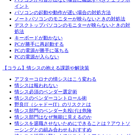
イント
パソコンの起動や動作が遅い場合の対処方法
ノートパソコンのモニターが映らないときの対処法
デスクトップパソコンのモニターが映らないときの対
処法
キーボードが動かない
PCが勝手に再起動する
PCの電源が勝手に落ちる
PCの電源が入らない
【コラム】情シスの抱える課題や解決策
アフターコロナの情シスはこう変わる
情シスは報われない
情シス必須のベンダー選定術
情シスのベンダーコントロール術
野良IT（シャドーIT）のリスクとは
情シス部門のベンダー丸投げは危険
情シス部門はなぜ無能に見えるのか
情シスを退職させないためにできることは？アウトソ
ーシングとの組み合わせもおすすめ