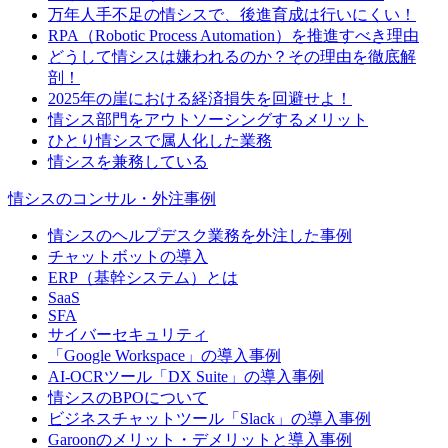
万年人手不足の情シスで、後進育成は行いにくい！
RPA（Robotic Process Automation）を推進すべき理由
どうして情シスは嫌われるのか？その理由を徹底解
剖！
2025年の崖における経済損失を回避せよ！
情シス部門をアウトソーシングするメリット
ひとり情シスで属人化した業務
情シスを兼務している
情シスのコンサル・外注事例
情シスのヘルプデスク業務を外注した事例
チャットボットの導入
ERP（基幹システム）とは
SaaS
SFA
サイバーセキュリティ
「Google Workspace」の導入事例
AI-OCRツール「DX Suite」の導入事例
情シスのBPOについて
ビジネスチャットツール「Slack」の導入事例
Garoonのメリット・デメリットと導入事例