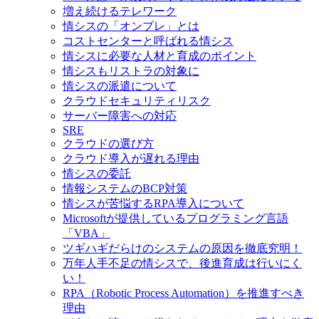
増え続けるテレワーク
情シスの「オンプレ」とは
コストセンターと呼ばれる情シス
情シスに必要な人材と育成のポイント
情シスもリストラの対象に
情シスの派遣について
クラウドセキュリティリスク
サーバー障害への対応
SRE
クラウドの選び方
クラウド導入が遅れる理由
情シスの委託
情報システムのBCP対策
情シスが苦悩するRPA導入について
Microsoftが提供しているプログラミング言語
「VBA」
ツギハギだらけのシステムの原因を徹底究明！
万年人手不足の情シスで、後進育成は行いにく
い！
RPA（Robotic Process Automation）を推進すべき
理由