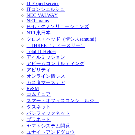
IT Expert service
ITコンシェルジュ
NEC VALWAY
NET brains
FGLテクノソリューションズ
NTT東日本
クロス・ヘッド（情シスsamurai）
T-THREE（ティースリー）
Total IT Helper
アイルミッション
アビームコンサルティング
アビリティ
オンライン情シス
カスタマーステア
ReSM
コムチュア
スマートオフィスコンシェルジュ
タスネット
パシフィックネット
プラネット
ヤマトシステム開発
ユナイトアンドグロウ