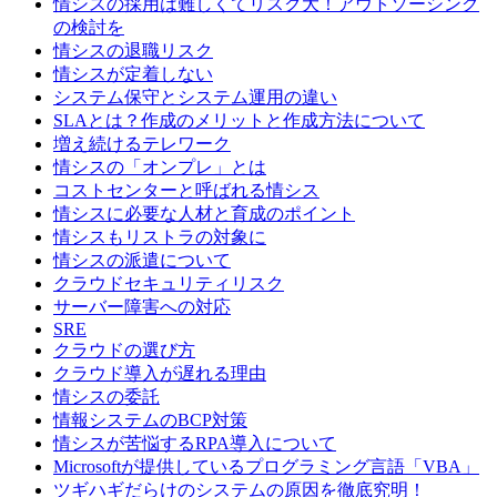
情シスの採用は難しくてリスク大！アウトソーシング
の検討を
情シスの退職リスク
情シスが定着しない
システム保守とシステム運用の違い
SLAとは？作成のメリットと作成方法について
増え続けるテレワーク
情シスの「オンプレ」とは
コストセンターと呼ばれる情シス
情シスに必要な人材と育成のポイント
情シスもリストラの対象に
情シスの派遣について
クラウドセキュリティリスク
サーバー障害への対応
SRE
クラウドの選び方
クラウド導入が遅れる理由
情シスの委託
情報システムのBCP対策
情シスが苦悩するRPA導入について
Microsoftが提供しているプログラミング言語「VBA」
ツギハギだらけのシステムの原因を徹底究明！