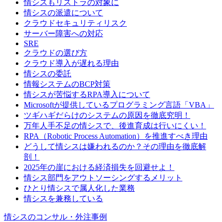
情シスもリストラの対象に
情シスの派遣について
クラウドセキュリティリスク
サーバー障害への対応
SRE
クラウドの選び方
クラウド導入が遅れる理由
情シスの委託
情報システムのBCP対策
情シスが苦悩するRPA導入について
Microsoftが提供しているプログラミング言語「VBA」
ツギハギだらけのシステムの原因を徹底究明！
万年人手不足の情シスで、後進育成は行いにくい！
RPA（Robotic Process Automation）を推進すべき理由
どうして情シスは嫌われるのか？その理由を徹底解
剖！
2025年の崖における経済損失を回避せよ！
情シス部門をアウトソーシングするメリット
ひとり情シスで属人化した業務
情シスを兼務している
情シスのコンサル・外注事例