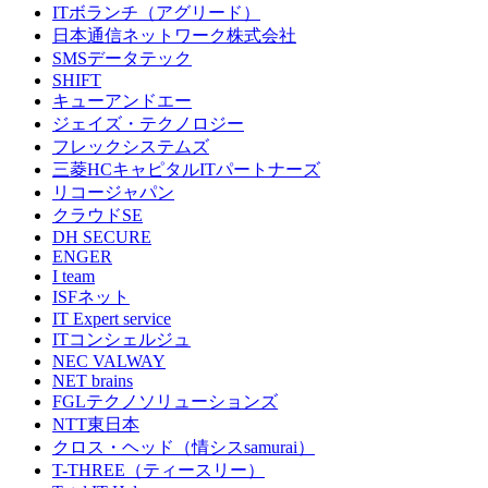
ITボランチ（アグリード）
日本通信ネットワーク株式会社
SMSデータテック
SHIFT
キューアンドエー
ジェイズ・テクノロジー
フレックシステムズ
三菱HCキャピタルITパートナーズ
リコージャパン
クラウドSE
DH SECURE
ENGER
I team
ISFネット
IT Expert service
ITコンシェルジュ
NEC VALWAY
NET brains
FGLテクノソリューションズ
NTT東日本
クロス・ヘッド（情シスsamurai）
T-THREE（ティースリー）