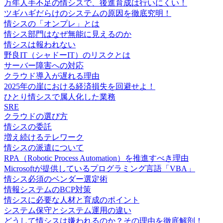
万年人手不足の情シスで、後進育成は行いにくい！
ツギハギだらけのシステムの原因を徹底究明！
情シスの「オンプレ」とは
情シス部門はなぜ無能に見えるのか
情シスは報われない
野良IT（シャドーIT）のリスクとは
サーバー障害への対応
クラウド導入が遅れる理由
2025年の崖における経済損失を回避せよ！
ひとり情シスで属人化した業務
SRE
クラウドの選び方
情シスの委託
増え続けるテレワーク
情シスの派遣について
RPA（Robotic Process Automation）を推進すべき理由
Microsoftが提供しているプログラミング言語「VBA」
情シス必須のベンダー選定術
情報システムのBCP対策
情シスに必要な人材と育成のポイント
システム保守とシステム運用の違い
どうして情シスは嫌われるのか？その理由を徹底解剖！