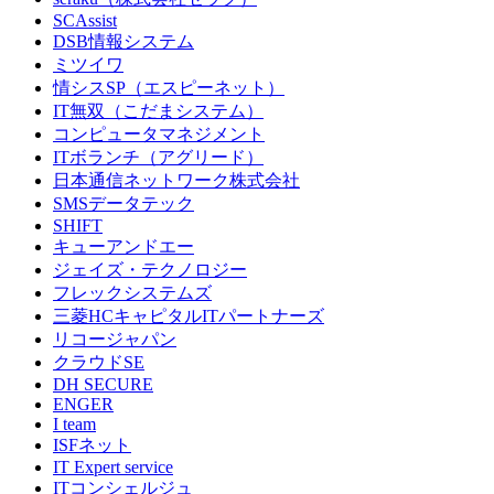
SCAssist
DSB情報システム
ミツイワ
情シスSP（エスピーネット）
IT無双（こだまシステム）
コンピュータマネジメント
ITボランチ（アグリード）
日本通信ネットワーク株式会社
SMSデータテック
SHIFT
キューアンドエー
ジェイズ・テクノロジー
フレックシステムズ
三菱HCキャピタルITパートナーズ
リコージャパン
クラウドSE
DH SECURE
ENGER
I team
ISFネット
IT Expert service
ITコンシェルジュ