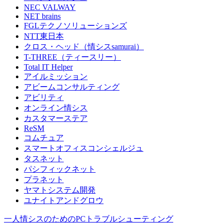
NEC VALWAY
NET brains
FGLテクノソリューションズ
NTT東日本
クロス・ヘッド（情シスsamurai）
T-THREE（ティースリー）
Total IT Helper
アイルミッション
アビームコンサルティング
アビリティ
オンライン情シス
カスタマーステア
ReSM
コムチュア
スマートオフィスコンシェルジュ
タスネット
パシフィックネット
プラネット
ヤマトシステム開発
ユナイトアンドグロウ
一人情シスのためのPCトラブルシューティング