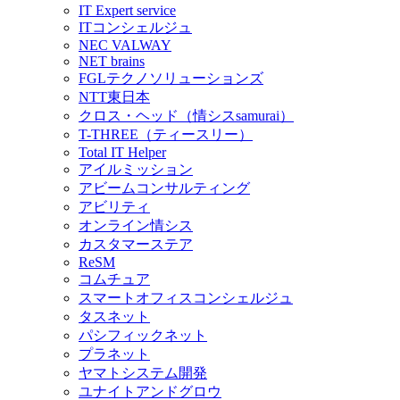
IT Expert service
ITコンシェルジュ
NEC VALWAY
NET brains
FGLテクノソリューションズ
NTT東日本
クロス・ヘッド（情シスsamurai）
T-THREE（ティースリー）
Total IT Helper
アイルミッション
アビームコンサルティング
アビリティ
オンライン情シス
カスタマーステア
ReSM
コムチュア
スマートオフィスコンシェルジュ
タスネット
パシフィックネット
プラネット
ヤマトシステム開発
ユナイトアンドグロウ