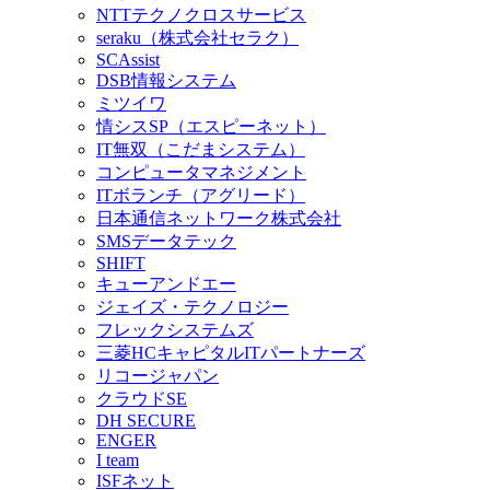
NTTテクノクロスサービス
seraku（株式会社セラク）
SCAssist
DSB情報システム
ミツイワ
情シスSP（エスピーネット）
IT無双（こだまシステム）
コンピュータマネジメント
ITボランチ（アグリード）
日本通信ネットワーク株式会社
SMSデータテック
SHIFT
キューアンドエー
ジェイズ・テクノロジー
フレックシステムズ
三菱HCキャピタルITパートナーズ
リコージャパン
クラウドSE
DH SECURE
ENGER
I team
ISFネット