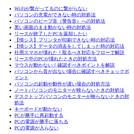
Wi-Fiが繋がってるのに繋がらない
パソコンの充電ができない時の対処法
パソコンのビープ音（警告音）への対処法
黒い画面のまま動かない時の対処法
リースが終了したPCを返却したい
【情シス】プリンタが印刷できない時の対応法
【情シス】データの消去をしてしまった時の対応法
社用スマホが壊れた！取るべき対応をフローで解説
リース中のPCが壊れたときの対処方法
マウスが動かない！確認すべきポイントを解説
パソコンから音が出ない場合に確認すべきチェックポ
イント
パソコンの起動や動作が遅い場合の対処方法
ノートパソコンのモニターが映らないときの対処法
デスクトップパソコンのモニターが映らないときの対
処法
キーボードが動かない
PCが勝手に再起動する
PCの電源が勝手に落ちる
PCの電源が入らない