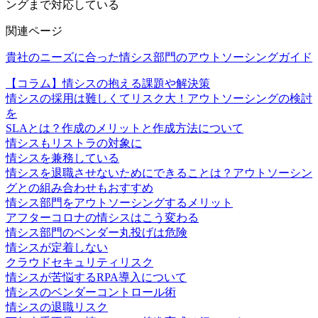
ングまで対応している
関連ページ
貴社のニーズに合った情シス部門のアウトソーシングガイド
【コラム】情シスの抱える課題や解決策
情シスの採用は難しくてリスク大！アウトソーシングの検討
を
SLAとは？作成のメリットと作成方法について
情シスもリストラの対象に
情シスを兼務している
情シスを退職させないためにできることは？アウトソーシン
グとの組み合わせもおすすめ
情シス部門をアウトソーシングするメリット
アフターコロナの情シスはこう変わる
情シス部門のベンダー丸投げは危険
情シスが定着しない
クラウドセキュリティリスク
情シスが苦悩するRPA導入について
情シスのベンダーコントロール術
情シスの退職リスク