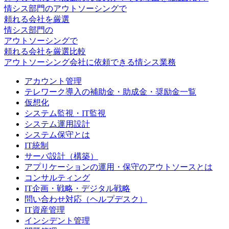
情シス
部門の
アウトソーシング
で
頼れる会社を厳選
情シス
部門の
アウトソーシング
で
頼れる会社を厳選比較
アウトソーシング会社に依頼できる情シス業務
アカウント管理
テレワーク導入の補助金・助成金・奨励金一覧
仮想化
システム監視・IT監視
システム運用設計
システム保守とは
IT統制
サーバ設計（構築）
アプリケーションの運用・保守のアウトソースとは
コンサルティング
IT企画・戦略・デジタル戦略
問い合わせ対応（ヘルプデスク）
IT資産管理
インシデント管理