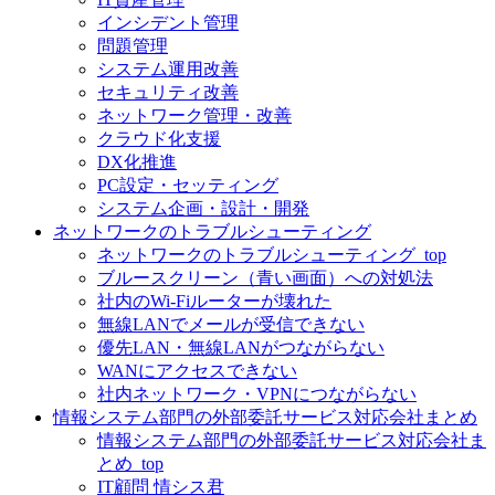
インシデント管理
問題管理
システム運用改善
セキュリティ改善
ネットワーク管理・改善
クラウド化支援
DX化推進
PC設定・セッティング
システム企画・設計・開発
ネットワークのトラブルシューティング
ネットワークのトラブルシューティング_top
ブルースクリーン（青い画面）への対処法
社内のWi-Fiルーターが壊れた
無線LANでメールが受信できない
優先LAN・無線LANがつながらない
WANにアクセスできない
社内ネットワーク・VPNにつながらない
情報システム部門の外部委託サービス対応会社まとめ
情報システム部門の外部委託サービス対応会社ま
とめ_top
IT顧問 情シス君