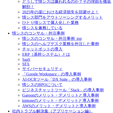
どうして情シスは嫌われるのか？その理由を徹底
解剖！
2025年の崖における経済損失を回避せよ！
情シス部門をアウトソーシングするメリット
ひとり情シスで属人化した業務
情シスを兼務している
情シスのコンサル・外注事例
情シスのコンサル・外注事例_top
情シスのヘルプデスク業務を外注した事例
チャットボットの導入
ERP（基幹システム）とは
SaaS
SFA
サイバーセキュリティ
「Google Workspace」の導入事例
AI-OCRツール「DX Suite」の導入事例
情シスのBPOについて
ビジネスチャットツール「Slack」の導入事例
Garoonのメリット・デメリットと導入事例
kintoneのメリット・デメリットと導入事例
AWSのメリット・デメリットと導入事例
社内トラブル解決集（アプリケーション編）