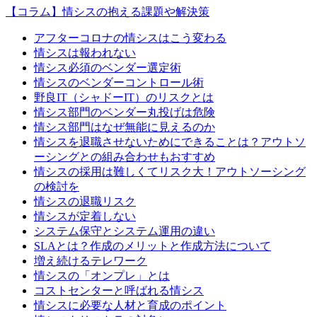
【コラム】情シスの抱える課題や解決策
アフターコロナの情シスはこう変わる
情シスは報われない
情シス必須のベンダー選定術
情シスのベンダーコントロール術
野良IT（シャドーIT）のリスクとは
情シス部門のベンダー丸投げは危険
情シス部門はなぜ無能に見えるのか
情シスを退職させないためにできることは？アウトソ
ーシングとの組み合わせもおすすめ
情シスの採用は難しくてリスク大！アウトソーシング
の検討を
情シスの退職リスク
情シスが定着しない
システム保守とシステム運用の違い
SLAとは？作成のメリットと作成方法について
増え続けるテレワーク
情シスの「オンプレ」とは
コストセンターと呼ばれる情シス
情シスに必要な人材と育成のポイント