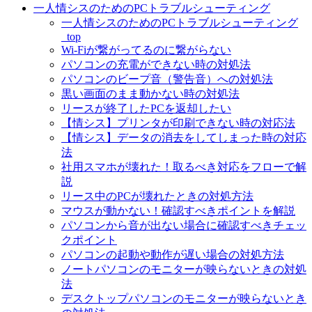
一人情シスのためのPCトラブルシューティング
一人情シスのためのPCトラブルシューティング
_top
Wi-Fiが繋がってるのに繋がらない
パソコンの充電ができない時の対処法
パソコンのビープ音（警告音）への対処法
黒い画面のまま動かない時の対処法
リースが終了したPCを返却したい
【情シス】プリンタが印刷できない時の対応法
【情シス】データの消去をしてしまった時の対応
法
社用スマホが壊れた！取るべき対応をフローで解
説
リース中のPCが壊れたときの対処方法
マウスが動かない！確認すべきポイントを解説
パソコンから音が出ない場合に確認すべきチェッ
クポイント
パソコンの起動や動作が遅い場合の対処方法
ノートパソコンのモニターが映らないときの対処
法
デスクトップパソコンのモニターが映らないとき