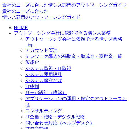
貴社のニーズに合った情シス部門のアウトソーシングガイド
貴社のニーズに合った
情シス
部門の
アウトソーシングガイド
HOME
アウトソーシング会社に依頼できる情シス業務
アウトソーシング会社に依頼できる情シス業務
_top
アカウント管理
テレワーク導入の補助金・助成金・奨励金一覧
仮想化
システム監視・IT監視
システム運用設計
システム保守とは
IT統制
サーバ設計（構築）
アプリケーションの運用・保守のアウトソースと
は
コンサルティング
IT企画・戦略・デジタル戦略
問い合わせ対応（ヘルプデスク）
IT資産管理