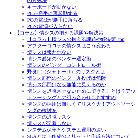
の対処法
キーボードが動かない
PCが勝手に再起動する
PCの電源が勝手に落ちる
PCの電源が入らない
【コラム】情シスの抱える課題や解決策
【コラム】情シスの抱える課題や解決策_top
アフターコロナの情シスはこう変わる
情シスは報われない
情シス必須のベンダー選定術
情シスのベンダーコントロール術
野良IT（シャドーIT）のリスクとは
情シス部門のベンダー丸投げは危険
情シス部門はなぜ無能に見えるのか
情シスを退職させないためにできることは？アウ
トソーシングとの組み合わせもおすすめ
情シスの採用は難しくてリスク大！アウトソーシ
ングの検討を
情シスの退職リスク
情シスが定着しない
システム保守とシステム運用の違い
SLAとは？作成のメリットと作成方法について