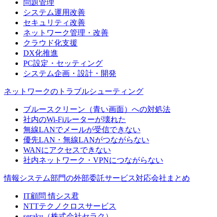
問題管理
システム運用改善
セキュリティ改善
ネットワーク管理・改善
クラウド化支援
DX化推進
PC設定・セッティング
システム企画・設計・開発
ネットワークのトラブルシューティング
ブルースクリーン（青い画面）への対処法
社内のWi-Fiルーターが壊れた
無線LANでメールが受信できない
優先LAN・無線LANがつながらない
WANにアクセスできない
社内ネットワーク・VPNにつながらない
情報システム部門の外部委託サービス対応会社まとめ
IT顧問 情シス君
NTTテクノクロスサービス
seraku（株式会社セラク）