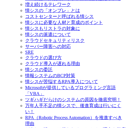
増え続けるテレワーク
情シスの「オンプレ」とは
コストセンターと呼ばれる情シス
情シスに必要な人材と育成のポイント
情シスもリストラの対象に
情シスの派遣について
クラウドセキュリティリスク
サーバー障害への対応
SRE
クラウドの選び方
クラウド導入が遅れる理由
情シスの委託
情報システムのBCP対策
情シスが苦悩するRPA導入について
Microsoftが提供しているプログラミング言語
「VBA」
ツギハギだらけのシステムの原因を徹底究明！
万年人手不足の情シスで、後進育成は行いにく
い！
RPA（Robotic Process Automation）を推進すべき
理由