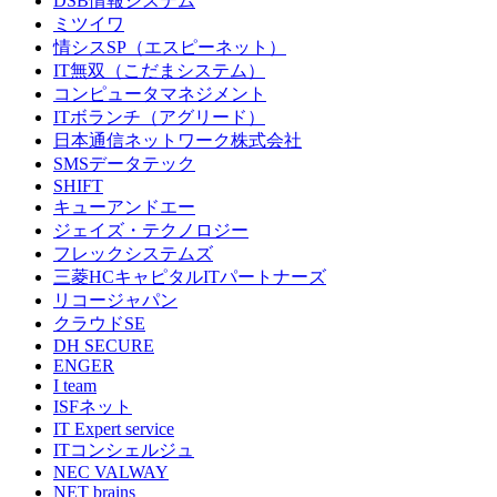
DSB情報システム
ミツイワ
情シスSP（エスピーネット）
IT無双（こだまシステム）
コンピュータマネジメント
ITボランチ（アグリード）
日本通信ネットワーク株式会社
SMSデータテック
SHIFT
キューアンドエー
ジェイズ・テクノロジー
フレックシステムズ
三菱HCキャピタルITパートナーズ
リコージャパン
クラウドSE
DH SECURE
ENGER
I team
ISFネット
IT Expert service
ITコンシェルジュ
NEC VALWAY
NET brains