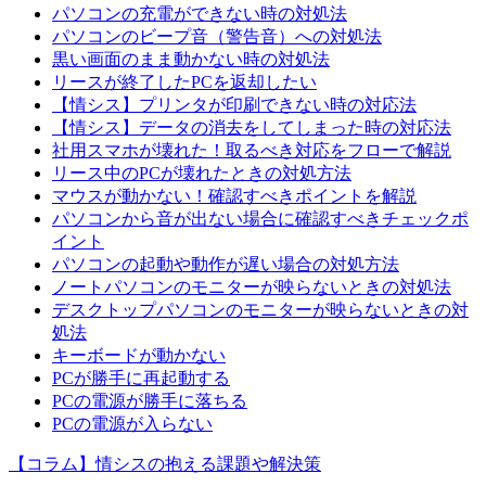
パソコンの充電ができない時の対処法
パソコンのビープ音（警告音）への対処法
黒い画面のまま動かない時の対処法
リースが終了したPCを返却したい
【情シス】プリンタが印刷できない時の対応法
【情シス】データの消去をしてしまった時の対応法
社用スマホが壊れた！取るべき対応をフローで解説
リース中のPCが壊れたときの対処方法
マウスが動かない！確認すべきポイントを解説
パソコンから音が出ない場合に確認すべきチェックポ
イント
パソコンの起動や動作が遅い場合の対処方法
ノートパソコンのモニターが映らないときの対処法
デスクトップパソコンのモニターが映らないときの対
処法
キーボードが動かない
PCが勝手に再起動する
PCの電源が勝手に落ちる
PCの電源が入らない
【コラム】情シスの抱える課題や解決策