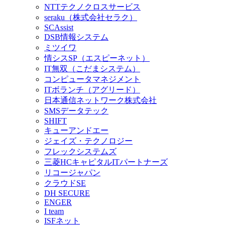
NTTテクノクロスサービス
seraku（株式会社セラク）
SCAssist
DSB情報システム
ミツイワ
情シスSP（エスピーネット）
IT無双（こだまシステム）
コンピュータマネジメント
ITボランチ（アグリード）
日本通信ネットワーク株式会社
SMSデータテック
SHIFT
キューアンドエー
ジェイズ・テクノロジー
フレックシステムズ
三菱HCキャピタルITパートナーズ
リコージャパン
クラウドSE
DH SECURE
ENGER
I team
ISFネット