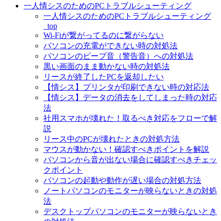
一人情シスのためのPCトラブルシューティング
一人情シスのためのPCトラブルシューティング
_top
Wi-Fiが繋がってるのに繋がらない
パソコンの充電ができない時の対処法
パソコンのビープ音（警告音）への対処法
黒い画面のまま動かない時の対処法
リースが終了したPCを返却したい
【情シス】プリンタが印刷できない時の対応法
【情シス】データの消去をしてしまった時の対応
法
社用スマホが壊れた！取るべき対応をフローで解
説
リース中のPCが壊れたときの対処方法
マウスが動かない！確認すべきポイントを解説
パソコンから音が出ない場合に確認すべきチェッ
クポイント
パソコンの起動や動作が遅い場合の対処方法
ノートパソコンのモニターが映らないときの対処
法
デスクトップパソコンのモニターが映らないとき