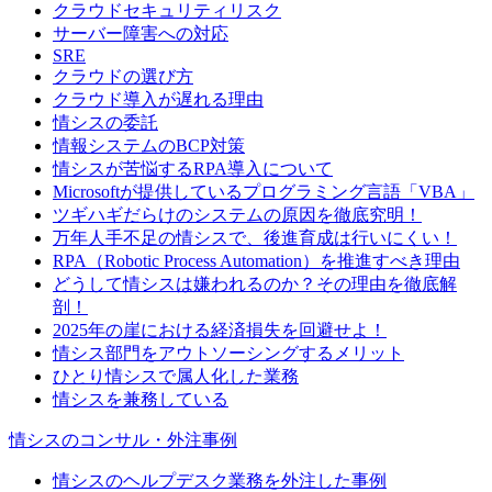
クラウドセキュリティリスク
サーバー障害への対応
SRE
クラウドの選び方
クラウド導入が遅れる理由
情シスの委託
情報システムのBCP対策
情シスが苦悩するRPA導入について
Microsoftが提供しているプログラミング言語「VBA」
ツギハギだらけのシステムの原因を徹底究明！
万年人手不足の情シスで、後進育成は行いにくい！
RPA（Robotic Process Automation）を推進すべき理由
どうして情シスは嫌われるのか？その理由を徹底解
剖！
2025年の崖における経済損失を回避せよ！
情シス部門をアウトソーシングするメリット
ひとり情シスで属人化した業務
情シスを兼務している
情シスのコンサル・外注事例
情シスのヘルプデスク業務を外注した事例