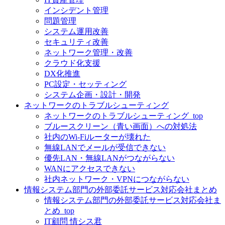
インシデント管理
問題管理
システム運用改善
セキュリティ改善
ネットワーク管理・改善
クラウド化支援
DX化推進
PC設定・セッティング
システム企画・設計・開発
ネットワークのトラブルシューティング
ネットワークのトラブルシューティング_top
ブルースクリーン（青い画面）への対処法
社内のWi-Fiルーターが壊れた
無線LANでメールが受信できない
優先LAN・無線LANがつながらない
WANにアクセスできない
社内ネットワーク・VPNにつながらない
情報システム部門の外部委託サービス対応会社まとめ
情報システム部門の外部委託サービス対応会社ま
とめ_top
IT顧問 情シス君