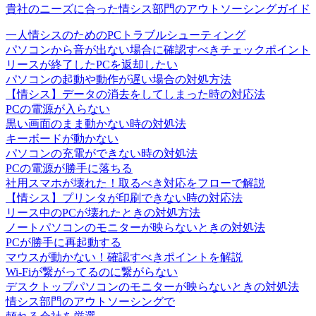
貴社のニーズに合った情シス部門のアウトソーシングガイド
一人情シスのためのPCトラブルシューティング
パソコンから音が出ない場合に確認すべきチェックポイント
リースが終了したPCを返却したい
パソコンの起動や動作が遅い場合の対処方法
【情シス】データの消去をしてしまった時の対応法
PCの電源が入らない
黒い画面のまま動かない時の対処法
キーボードが動かない
パソコンの充電ができない時の対処法
PCの電源が勝手に落ちる
社用スマホが壊れた！取るべき対応をフローで解説
【情シス】プリンタが印刷できない時の対応法
リース中のPCが壊れたときの対処方法
ノートパソコンのモニターが映らないときの対処法
PCが勝手に再起動する
マウスが動かない！確認すべきポイントを解説
Wi-Fiが繋がってるのに繋がらない
デスクトップパソコンのモニターが映らないときの対処法
情シス
部門の
アウトソーシング
で