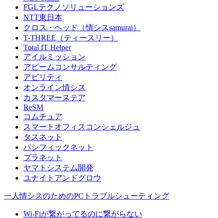
FGLテクノソリューションズ
NTT東日本
クロス・ヘッド（情シスsamurai）
T-THREE（ティースリー）
Total IT Helper
アイルミッション
アビームコンサルティング
アビリティ
オンライン情シス
カスタマーステア
ReSM
コムチュア
スマートオフィスコンシェルジュ
タスネット
パシフィックネット
プラネット
ヤマトシステム開発
ユナイトアンドグロウ
一人情シスのためのPCトラブルシューティング
Wi-Fiが繋がってるのに繋がらない