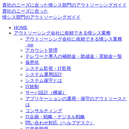
貴社のニーズに合った情シス部門のアウトソーシングガイド
貴社のニーズに合った
情シス
部門の
アウトソーシングガイド
HOME
アウトソーシング会社に依頼できる情シス業務
アウトソーシング会社に依頼できる情シス業務
_top
アカウント管理
テレワーク導入の補助金・助成金・奨励金一覧
仮想化
システム監視・IT監視
システム運用設計
システム保守とは
IT統制
サーバ設計（構築）
アプリケーションの運用・保守のアウトソースと
は
コンサルティング
IT企画・戦略・デジタル戦略
問い合わせ対応（ヘルプデスク）
IT資産管理