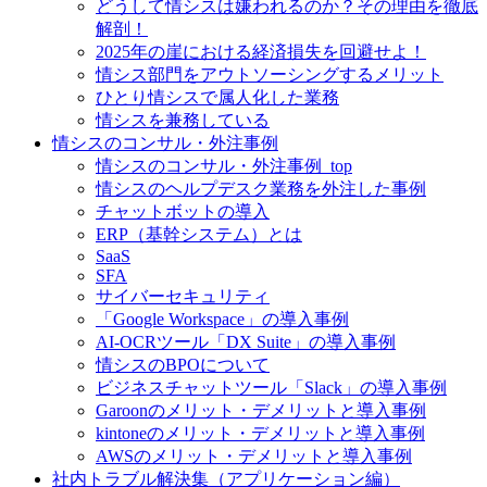
どうして情シスは嫌われるのか？その理由を徹底
解剖！
2025年の崖における経済損失を回避せよ！
情シス部門をアウトソーシングするメリット
ひとり情シスで属人化した業務
情シスを兼務している
情シスのコンサル・外注事例
情シスのコンサル・外注事例_top
情シスのヘルプデスク業務を外注した事例
チャットボットの導入
ERP（基幹システム）とは
SaaS
SFA
サイバーセキュリティ
「Google Workspace」の導入事例
AI-OCRツール「DX Suite」の導入事例
情シスのBPOについて
ビジネスチャットツール「Slack」の導入事例
Garoonのメリット・デメリットと導入事例
kintoneのメリット・デメリットと導入事例
AWSのメリット・デメリットと導入事例
社内トラブル解決集（アプリケーション編）