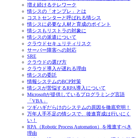
増え続けるテレワーク
情シスの「オンプレ」とは
コストセンターと呼ばれる情シス
情シスに必要な人材と育成のポイント
情シスもリストラの対象に
情シスの派遣について
クラウドセキュリティリスク
サーバー障害への対応
SRE
クラウドの選び方
クラウド導入が遅れる理由
情シスの委託
情報システムのBCP対策
情シスが苦悩するRPA導入について
Microsoftが提供しているプログラミング言語
「VBA」
ツギハギだらけのシステムの原因を徹底究明！
万年人手不足の情シスで、後進育成は行いにく
い！
RPA（Robotic Process Automation）を推進すべき
理由