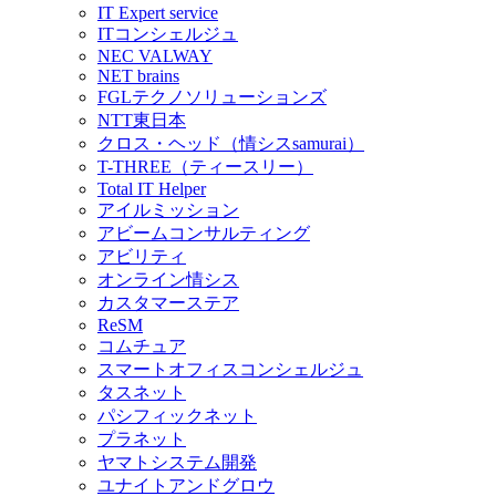
IT Expert service
ITコンシェルジュ
NEC VALWAY
NET brains
FGLテクノソリューションズ
NTT東日本
クロス・ヘッド（情シスsamurai）
T-THREE（ティースリー）
Total IT Helper
アイルミッション
アビームコンサルティング
アビリティ
オンライン情シス
カスタマーステア
ReSM
コムチュア
スマートオフィスコンシェルジュ
タスネット
パシフィックネット
プラネット
ヤマトシステム開発
ユナイトアンドグロウ