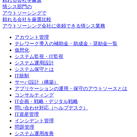
頼れる会社を厳選
情シス
部門の
アウトソーシング
で
頼れる会社を厳選比較
アウトソーシング会社に依頼できる情シス業務
アカウント管理
テレワーク導入の補助金・助成金・奨励金一覧
仮想化
システム監視・IT監視
システム運用設計
システム保守とは
IT統制
サーバ設計（構築）
アプリケーションの運用・保守のアウトソースとは
コンサルティング
IT企画・戦略・デジタル戦略
問い合わせ対応（ヘルプデスク）
IT資産管理
インシデント管理
問題管理
システム運用改善