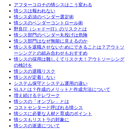
アフターコロナの情シスはこう変わる
情シスは報われない
情シス必須のベンダー選定術
情シスのベンダーコントロール術
野良IT（シャドーIT）のリスクとは
情シス部門のベンダー丸投げは危険
情シス部門はなぜ無能に見えるのか
情シスを退職させないためにできることは？アウトソ
ーシングとの組み合わせもおすすめ
情シスの採用は難しくてリスク大！アウトソーシング
の検討を
情シスの退職リスク
情シスが定着しない
システム保守とシステム運用の違い
SLAとは？作成のメリットと作成方法について
増え続けるテレワーク
情シスの「オンプレ」とは
コストセンターと呼ばれる情シス
情シスに必要な人材と育成のポイント
情シスもリストラの対象に
情シスの派遣について