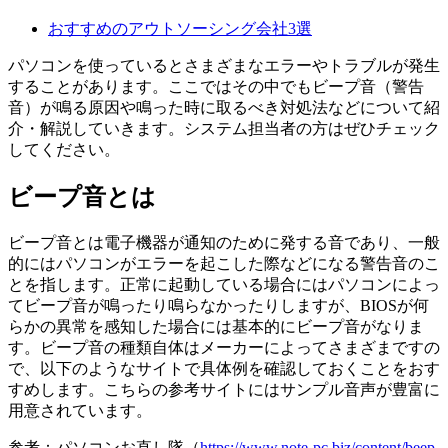
おすすめのアウトソーシング会社3選
パソコンを使っているとさまざまなエラーやトラブルが発生
することがあります。ここではその中でもビープ音（警告
音）が鳴る原因や鳴った時に取るべき対処法などについて紹
介・解説していきます。システム担当者の方はぜひチェック
してください。
ビープ音とは
ビープ音とは電子機器が通知のために発する音であり、一般
的にはパソコンがエラーを起こした際などになる警告音のこ
とを指します。正常に起動している場合にはパソコンによっ
てビープ音が鳴ったり鳴らなかったりしますが、BIOSが何
らかの異常を感知した場合には基本的にビープ音がなりま
す。ビープ音の種類自体はメーカーによってさまざまですの
で、以下のようなサイトで具体例を確認しておくことをおす
すめします。こちらの参考サイトにはサンプル音声が豊富に
用意されています。
参考：パソコンお直し隊（
https://www.note-pc.biz/content/beep-