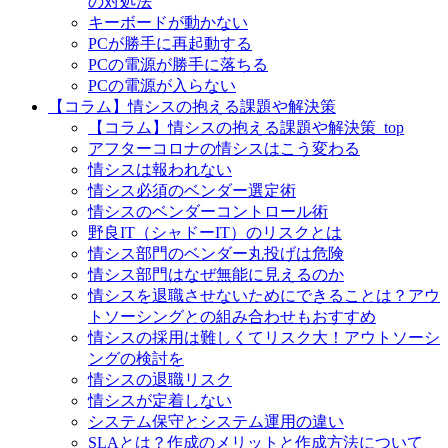
の対処法
キーボードが動かない
PCが勝手に再起動する
PCの電源が勝手に落ちる
PCの電源が入らない
【コラム】情シスの抱える課題や解決策
【コラム】情シスの抱える課題や解決策_top
アフターコロナの情シスはこう変わる
情シスは報われない
情シス必須のベンダー選定術
情シスのベンダーコントロール術
野良IT（シャドーIT）のリスクとは
情シス部門のベンダー丸投げは危険
情シス部門はなぜ無能に見えるのか
情シスを退職させないためにできることは？アウ
トソーシングとの組み合わせもおすすめ
情シスの採用は難しくてリスク大！アウトソーシ
ングの検討を
情シスの退職リスク
情シスが定着しない
システム保守とシステム運用の違い
SLAとは？作成のメリットと作成方法について