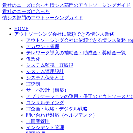
貴社のニーズに合った情シス部門のアウトソーシングガイド
貴社のニーズに合った
情シス
部門の
アウトソーシングガイド
HOME
アウトソーシング会社に依頼できる情シス業務
アウトソーシング会社に依頼できる情シス業務_to
アカウント管理
テレワーク導入の補助金・助成金・奨励金一覧
仮想化
システム監視・IT監視
システム運用設計
システム保守とは
IT統制
サーバ設計（構築）
アプリケーションの運用・保守のアウトソースと
コンサルティング
IT企画・戦略・デジタル戦略
問い合わせ対応（ヘルプデスク）
IT資産管理
インシデント管理