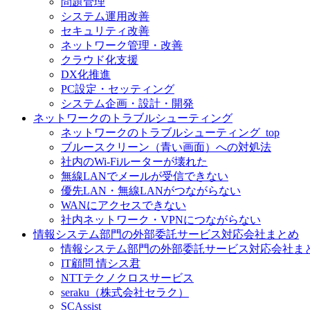
問題管理
システム運用改善
セキュリティ改善
ネットワーク管理・改善
クラウド化支援
DX化推進
PC設定・セッティング
システム企画・設計・開発
ネットワークのトラブルシューティング
ネットワークのトラブルシューティング_top
ブルースクリーン（青い画面）への対処法
社内のWi-Fiルーターが壊れた
無線LANでメールが受信できない
優先LAN・無線LANがつながらない
WANにアクセスできない
社内ネットワーク・VPNにつながらない
情報システム部門の外部委託サービス対応会社まとめ
情報システム部門の外部委託サービス対応会社まとめ
IT顧問 情シス君
NTTテクノクロスサービス
seraku（株式会社セラク）
SCAssist