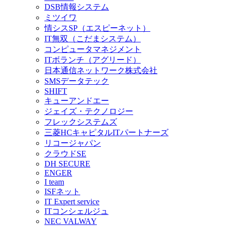
DSB情報システム
ミツイワ
情シスSP（エスピーネット）
IT無双（こだまシステム）
コンピュータマネジメント
ITボランチ（アグリード）
日本通信ネットワーク株式会社
SMSデータテック
SHIFT
キューアンドエー
ジェイズ・テクノロジー
フレックシステムズ
三菱HCキャピタルITパートナーズ
リコージャパン
クラウドSE
DH SECURE
ENGER
I team
ISFネット
IT Expert service
ITコンシェルジュ
NEC VALWAY