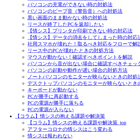
パソコンの充電ができない時の対処法
パソコンのビープ音（警告音）への対処法
黒い画面のまま動かない時の対処法
リースが終了したPCを返却したい
【情シス】プリンタが印刷できない時の対応法
【情シス】データの消去をしてしまった時の対応
社用スマホが壊れた！取るべき対応をフローで解
リース中のPCが壊れたときの対処方法
マウスが動かない！確認すべきポイントを解説
パソコンから音が出ない場合に確認すべきチェッ
パソコンの起動や動作が遅い場合の対処方法
ノートパソコンのモニターが映らないときの対処
デスクトップパソコンのモニターが映らないとき
キーボードが動かない
PCが勝手に再起動する
PCの電源が勝手に落ちる
PCの電源が入らない
【コラム】情シスの抱える課題や解決策
【コラム】情シスの抱える課題や解決策_top
アフターコロナの情シスはこう変わる
情シスは報われない