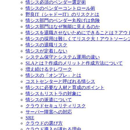
情シス必須のベンダー選定術
情シスのベンダーコントロール術
野良IT（シャドーIT）のリスクとは
情シス部門のベンダー丸投げは危険
情シス部門はなぜ無能に見えるのか
情シスを退職させないためにできることは？アウ
情シスの採用は難しくてリスク大！アウトソーシ
情シスの退職リスク
情シスが定着しない
システム保守とシステム運用の違い
SLAとは？作成のメリットと作成方法について
増え続けるテレワーク
情シスの「オンプレ」とは
コストセンターと呼ばれる情シス
情シスに必要な人材と育成のポイント
情シスもリストラの対象に
情シスの派遣について
クラウドセキュリティリスク
サーバー障害への対応
SRE
クラウドの選び方
クラウド導入が遅れる理由