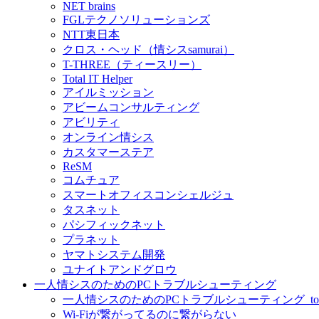
NET brains
FGLテクノソリューションズ
NTT東日本
クロス・ヘッド（情シスsamurai）
T-THREE（ティースリー）
Total IT Helper
アイルミッション
アビームコンサルティング
アビリティ
オンライン情シス
カスタマーステア
ReSM
コムチュア
スマートオフィスコンシェルジュ
タスネット
パシフィックネット
プラネット
ヤマトシステム開発
ユナイトアンドグロウ
一人情シスのためのPCトラブルシューティング
一人情シスのためのPCトラブルシューティング_to
Wi-Fiが繋がってるのに繋がらない