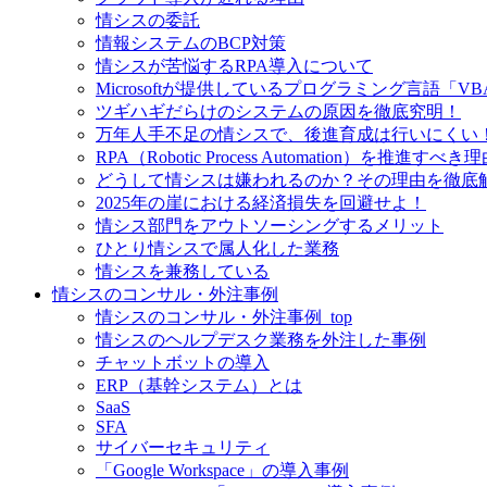
情シスの委託
情報システムのBCP対策
情シスが苦悩するRPA導入について
Microsoftが提供しているプログラミング言語「VB
ツギハギだらけのシステムの原因を徹底究明！
万年人手不足の情シスで、後進育成は行いにくい
RPA（Robotic Process Automation）を推進すべき
どうして情シスは嫌われるのか？その理由を徹底
2025年の崖における経済損失を回避せよ！
情シス部門をアウトソーシングするメリット
ひとり情シスで属人化した業務
情シスを兼務している
情シスのコンサル・外注事例
情シスのコンサル・外注事例_top
情シスのヘルプデスク業務を外注した事例
チャットボットの導入
ERP（基幹システム）とは
SaaS
SFA
サイバーセキュリティ
「Google Workspace」の導入事例