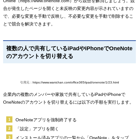
Online（https://www.onenote.com）から競合を解消しましょう。競
合が発生したページを開くと未反映の変更内容が示されていますの
で、必要な変更を手動で反映し、不必要な変更を手動で削除するこ
とで競合を解決できます。
複数の人で共有しているiPadやiPhoneでOneNote
のアカウントを切り替える
引用元：
https://www.wanichan.com/office365/ipad/onenote/1/23.html
企業内の複数のメンバーや家族で共有しているiPadやiPhoneで
OneNoteのアカウントを切り替えるには以下の手順を実行します。
OneNoteアプリを強制終了する
「設定」アプリを開く
インストール済みアプリの一覧から「OneNote」をタップ