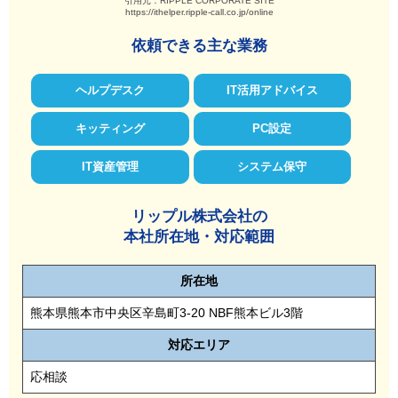
引用元：RIPPLE CORPORATE SITE
https://ithelper.ripple-call.co.jp/online
依頼できる主な業務
ヘルプデスク
IT活用アドバイス
キッティング
PC設定
IT資産管理
システム保守
リップル株式会社の
本社所在地・対応範囲
所在地
熊本県熊本市中央区辛島町3-20 NBF熊本ビル3階
対応
エリア
応相談