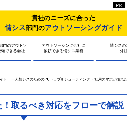
貴社のニーズに合った
情シス
アウトソーシングガイド
部門の
部門のアウトソ
アウトソーシング会社に
情シスの
依頼できる会社
依頼できる情シス業務
・外
イド
»
一人情シスのためのPCトラブルシューティング
»
社用スマホが壊れ
た！取るべき対応をフローで解説