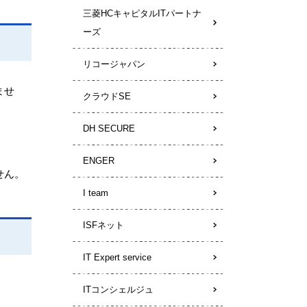
三菱HCキャピタルITパートナ
ーズ
リコージャパン
ませ
クラウドSE
DH SECURE
ENGER
せん。
I team
ISFネット
IT Expert service
ITコンシェルジュ