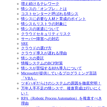
増え続けるテレワーク
情シスの「オンプレ」とは
コストセンターと呼ばれる情シス
情シスに必要な人材と育成のポイント
情シスもリストラの対象に
情シスの派遣について
クラウドセキュリティリスク
サーバー障害への対応
SRE
クラウドの選び方
クラウド導入が遅れる理由
情シスの委託
情報システムのBCP対策
情シスが苦悩するRPA導入について
Microsoftが提供しているプログラミング言語
「VBA」
ツギハギだらけのシステムの原因を徹底究明！
万年人手不足の情シスで、後進育成は行いにく
い！
RPA（Robotic Process Automation）を推進すべき
理由