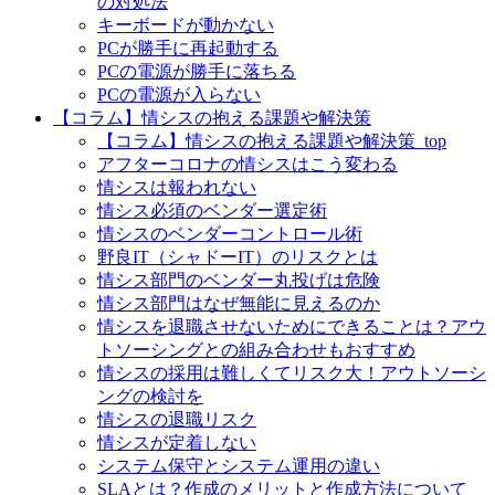
の対処法
キーボードが動かない
PCが勝手に再起動する
PCの電源が勝手に落ちる
PCの電源が入らない
【コラム】情シスの抱える課題や解決策
【コラム】情シスの抱える課題や解決策_top
アフターコロナの情シスはこう変わる
情シスは報われない
情シス必須のベンダー選定術
情シスのベンダーコントロール術
野良IT（シャドーIT）のリスクとは
情シス部門のベンダー丸投げは危険
情シス部門はなぜ無能に見えるのか
情シスを退職させないためにできることは？アウ
トソーシングとの組み合わせもおすすめ
情シスの採用は難しくてリスク大！アウトソーシ
ングの検討を
情シスの退職リスク
情シスが定着しない
システム保守とシステム運用の違い
SLAとは？作成のメリットと作成方法について