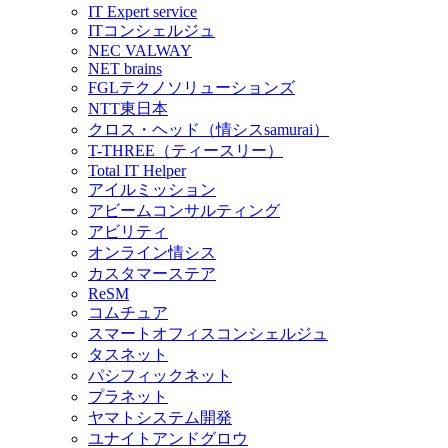
IT Expert service
ITコンシェルジュ
NEC VALWAY
NET brains
FGLテクノソリューションズ
NTT東日本
クロス・ヘッド（情シスsamurai）
T-THREE（ティースリー）
Total IT Helper
アイルミッション
アビームコンサルティング
アビリティ
オンライン情シス
カスタマーステア
ReSM
コムチュア
スマートオフィスコンシェルジュ
タスネット
パシフィックネット
プラネット
ヤマトシステム開発
ユナイトアンドグロウ