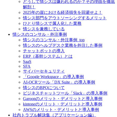
どうして情シスは嫌われるのか？その理由を徹底
解剖！
2025年の崖における経済損失を回避せよ！
情シス部門をアウトソーシングするメリット
ひとり情シスで属人化した業務
情シスを兼務している
情シスのコンサル・外注事例
情シスのコンサル・外注事例_top
情シスのヘルプデスク業務を外注した事例
チャットボットの導入
ERP（基幹システム）とは
SaaS
SFA
サイバーセキュリティ
「Google Workspace」の導入事例
AI-OCRツール「DX Suite」の導入事例
情シスのBPOについて
ビジネスチャットツール「Slack」の導入事例
Garoonのメリット・デメリットと導入事例
kintoneのメリット・デメリットと導入事例
AWSのメリット・デメリットと導入事例
社内トラブル解決集（アプリケーション編）