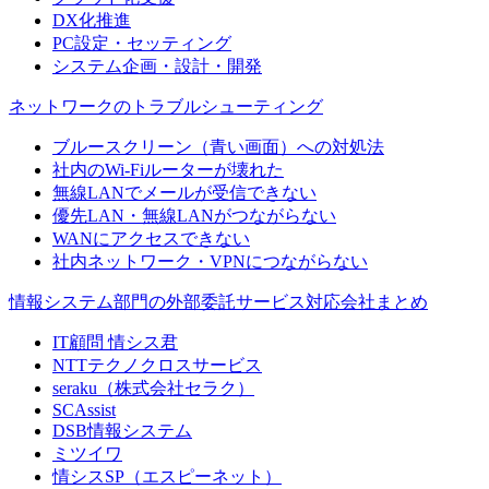
DX化推進
PC設定・セッティング
システム企画・設計・開発
ネットワークのトラブルシューティング
ブルースクリーン（青い画面）への対処法
社内のWi-Fiルーターが壊れた
無線LANでメールが受信できない
優先LAN・無線LANがつながらない
WANにアクセスできない
社内ネットワーク・VPNにつながらない
情報システム部門の外部委託サービス対応会社まとめ
IT顧問 情シス君
NTTテクノクロスサービス
seraku（株式会社セラク）
SCAssist
DSB情報システム
ミツイワ
情シスSP（エスピーネット）