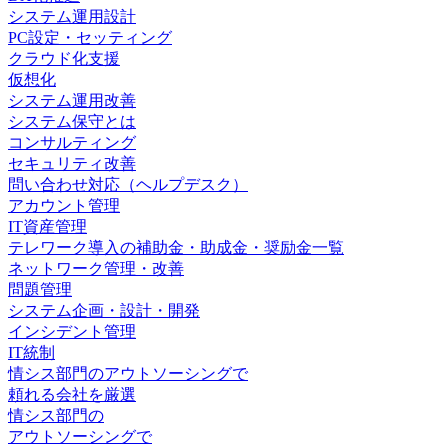
システム運用設計
PC設定・セッティング
クラウド化支援
仮想化
システム運用改善
システム保守とは
コンサルティング
セキュリティ改善
問い合わせ対応（ヘルプデスク）
アカウント管理
IT資産管理
テレワーク導入の補助金・助成金・奨励金一覧
ネットワーク管理・改善
問題管理
システム企画・設計・開発
インシデント管理
IT統制
情シス
部門の
アウトソーシング
で
頼れる会社を厳選
情シス
部門の
アウトソーシング
で