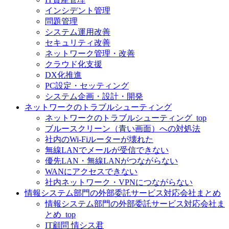
インシデント管理
問題管理
システム運用改善
セキュリティ改善
ネットワーク管理・改善
クラウド化支援
DX化推進
PC設定・セッティング
システム企画・設計・開発
ネットワークのトラブルシューティング
ネットワークのトラブルシューティング_top
ブルースクリーン（青い画面）への対処法
社内のWi-Fiルーターが壊れた
無線LANでメールが受信できない
優先LAN・無線LANがつながらない
WANにアクセスできない
社内ネットワーク・VPNにつながらない
情報システム部門の外部委託サービス対応会社まとめ
情報システム部門の外部委託サービス対応会社ま
とめ_top
IT顧問 情シス君