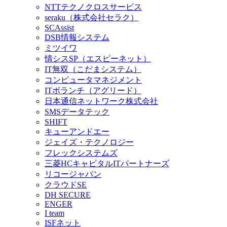
NTTテクノクロスサービス
seraku（株式会社セラク）
SCAssist
DSB情報システム
ミツイワ
情シスSP（エスピーネット）
IT無双（こだまシステム）
コンピュータマネジメント
ITボランチ（アグリード）
日本通信ネットワーク株式会社
SMSデータテック
SHIFT
キューアンドエー
ジェイズ・テクノロジー
フレックシステムズ
三菱HCキャピタルITパートナーズ
リコージャパン
クラウドSE
DH SECURE
ENGER
I team
ISFネット