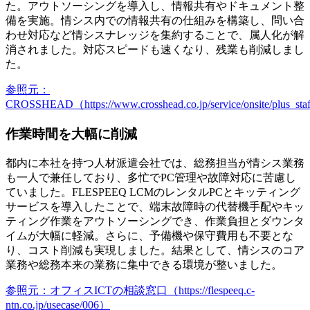
た。アウトソーシングを導入し、情報共有やドキュメント整
備を実施。情シス内での情報共有の仕組みを構築し、問い合
わせ対応など情シスナレッジを集約することで、属人化が解
消されました。対応スピードも速くなり、残業も削減しまし
た。
参照元：
CROSSHEAD（https://www.crosshead.co.jp/service/onsite/plus_sta
作業時間を大幅に削減
都内に本社を持つ人材派遣会社では、総務担当が情シス業務
も一人で兼任しており、多忙でPC管理や故障対応に苦慮し
ていました。FLESPEEQ LCMのレンタルPCとキッティング
サービスを導入したことで、端末故障時の代替機手配やキッ
ティング作業をアウトソーシングでき、作業負担とダウンタ
イムが大幅に軽減。さらに、予備機や保守費用も不要とな
り、コスト削減も実現しました。結果として、情シスのコア
業務や総務本来の業務に集中できる環境が整いました。
参照元：オフィスICTの相談窓口（https://flespeeq.c-
ntn.co.jp/usecase/006）