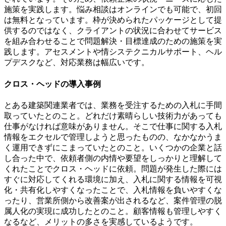
施策を実践します。悩み相談はオンラインでも可能で、初回
は無料となっています。枠が決められたパッケージとして提
供するのではなく、クライアントの状況に合わせてサービス
を組み合わせることで問題解決・目標達成のための施策を実
践します。アセスメントや情システクニカルサポート、ヘル
プデスクなど、対応業務は幅広いです。
クロス・ヘッドの導入事例
とある建築関連業者では、業務を受注するための入札に手間
取っていたとのこと。どれだけ素晴らしい技術力があっても
仕事がなければ意味がありません。そこで仕事に関する入札
情報をエクセルで管理しようと思ったものの、なかなかうま
く運用できずにこまっていたとのこと。いくつかの企業と話
し合った中で、依頼者側の内情や要望をしっかりと理解して
くれたことでクロス・ヘッドに依頼。問題が発生した際には
すぐに対応してくれる環境に加え、入札に関する情報を可視
化・共有化しやすくなったことで、入札情報を負いやすくな
ったり、営業所側から改善案が出されるなど、案件管理の脱
属人化の実現に成功したとのこと。顧客情報も管理しやすく
なるなど、メリットの多さを実感しているようです。