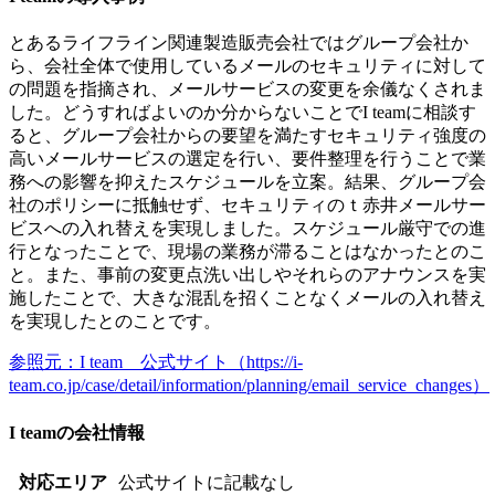
とあるライフライン関連製造販売会社ではグループ会社か
ら、会社全体で使用しているメールのセキュリティに対して
の問題を指摘され、メールサービスの変更を余儀なくされま
した。どうすればよいのか分からないことでI teamに相談す
ると、グループ会社からの要望を満たすセキュリティ強度の
高いメールサービスの選定を行い、要件整理を行うことで業
務への影響を抑えたスケジュールを立案。結果、グループ会
社のポリシーに抵触せず、セキュリティのｔ赤井メールサー
ビスへの入れ替えを実現しました。スケジュール厳守での進
行となったことで、現場の業務が滞ることはなかったとのこ
と。また、事前の変更点洗い出しやそれらのアナウンスを実
施したことで、大きな混乱を招くことなくメールの入れ替え
を実現したとのことです。
参照元：I team 公式サイト（https://i-
team.co.jp/case/detail/information/planning/email_service_changes）
I teamの会社情報
対応エリア
公式サイトに記載なし