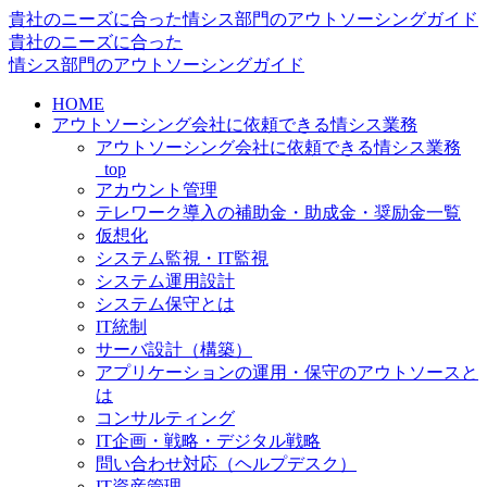
貴社のニーズに合った情シス部門のアウトソーシングガイド
貴社のニーズに合った
情シス
部門の
アウトソーシングガイド
HOME
アウトソーシング会社に依頼できる情シス業務
アウトソーシング会社に依頼できる情シス業務
_top
アカウント管理
テレワーク導入の補助金・助成金・奨励金一覧
仮想化
システム監視・IT監視
システム運用設計
システム保守とは
IT統制
サーバ設計（構築）
アプリケーションの運用・保守のアウトソースと
は
コンサルティング
IT企画・戦略・デジタル戦略
問い合わせ対応（ヘルプデスク）
IT資産管理