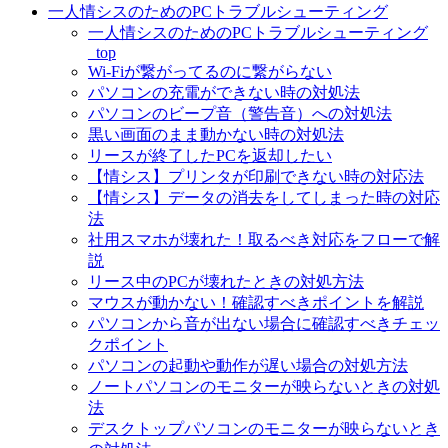
一人情シスのためのPCトラブルシューティング
一人情シスのためのPCトラブルシューティング
_top
Wi-Fiが繋がってるのに繋がらない
パソコンの充電ができない時の対処法
パソコンのビープ音（警告音）への対処法
黒い画面のまま動かない時の対処法
リースが終了したPCを返却したい
【情シス】プリンタが印刷できない時の対応法
【情シス】データの消去をしてしまった時の対応
法
社用スマホが壊れた！取るべき対応をフローで解
説
リース中のPCが壊れたときの対処方法
マウスが動かない！確認すべきポイントを解説
パソコンから音が出ない場合に確認すべきチェッ
クポイント
パソコンの起動や動作が遅い場合の対処方法
ノートパソコンのモニターが映らないときの対処
法
デスクトップパソコンのモニターが映らないとき