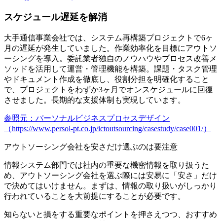
スケジュール遅延を解消
大手通信事業会社では、システム再構築プロジェクトで6ヶ
月の遅延が発生していました。作業効率化を目標にアウトソ
ーシングを導入。委託業者独自のノウハウやプロセス改善メ
ソッドを活用して運営・管理機能を構築。課題・タスク管理
やドキュメント作成を徹底し、役割分担を明確化すること
で、プロジェクトをわずか3ヶ月でオンスケジュールに回復
させました。長期的な支援体制も実現しています。
参照元：パーソナルビジネスプロセスデザイン
（https://www.persol-pt.co.jp/ictoutsourcing/casestudy/case001/）
アウトソーシング会社を安さだけ選ぶのは要注意
情報システム部門では社内の重要な機密情報を取り扱うた
め、アウトソーシング会社を選ぶ際には安易に「安さ」だけ
で決めてはいけません。まずは、
情報の取り扱いがしっかり
行われていることを大前提
にすることが必要です。
知らないと損をする重要なポイントを押さえつつ、おすすめ