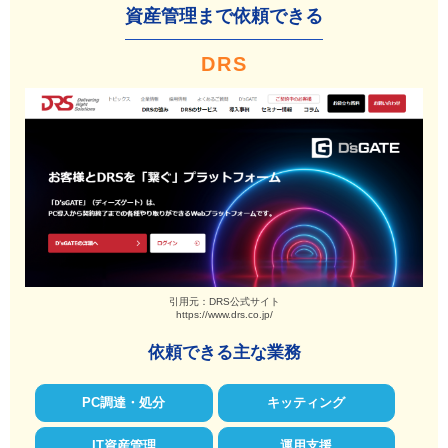
資産管理まで依頼できる
DRS
引用元：DRS公式サイト
https://www.drs.co.jp/
依頼できる主な業務
PC調達・処分
キッティング
IT資産管理
運用支援